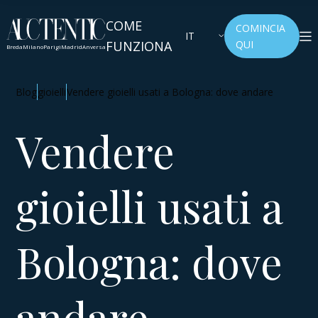
COME
COMINCIA
IT
FUNZIONA
QUI
Breda
Milano
Parigi
Madrid
Anversa
Blog
gioielli
Vendere gioielli usati a Bologna: dove andare
Vendere
gioielli usati a
Bologna: dove
andare