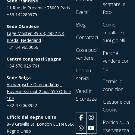
Sede Francese
scattare le
11 Rue de Provence 75009 Paris
Eventi
foto
+33 142280979
Blog
Come
Sede Olandese
imballare i
Lage Mosten 49-63, 4822 NK
Contattaci
tuoi gioielli
Breda, Nederland
+31 64 9650056
Cosa puoi
Perché
vendere
Centro congressi Spagna
vendere con
+34 678 026 761
noi
I nostri
Sede Belga
servizi
Termini e
Antwerpsche Diamantkring -
condizioni
Vendi in
Hoveniersstraat 2 bus 550 Office
109
Sicurezza
Gestione dei
+32 472068922
Cookie
Ufficio del Regno Unito
Politica sulla
8–9 Greville St, London EC1N 8SB,
riservatezza
Regno Unito