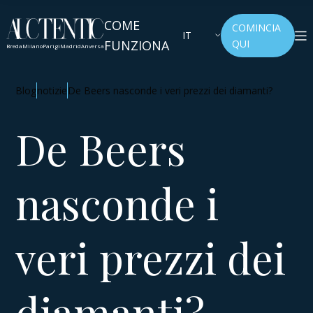
COME
COMINCIA
IT
FUNZIONA
QUI
Breda
Milano
Parigi
Madrid
Anversa
Blog
notizie
De Beers nasconde i veri prezzi dei diamanti?
De Beers
nasconde i
veri prezzi dei
diamanti?