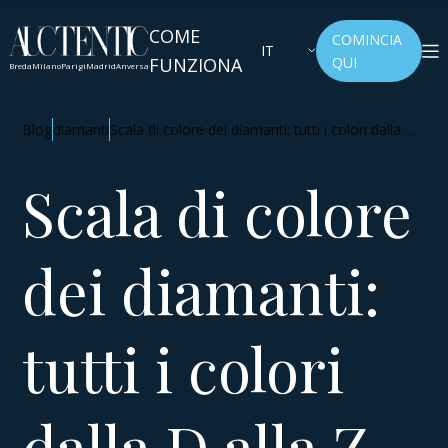
COME
COMINCIA
IT
FUNZIONA
QUI
Breda
Milano
Parigi
Madrid
Anversa
Blog
diamanti
Scala di colore dei diamanti: tutti i colori dalla D
alla Z
Scala di colore
dei diamanti:
tutti i colori
dalla D alla Z