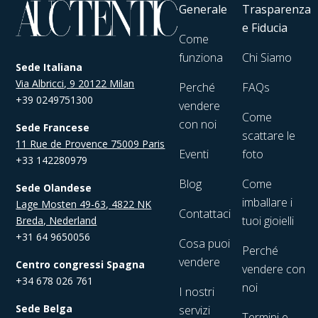
Generale
Trasparenza
e Fiducia
Come
funziona
Chi Siamo
Sede Italiana
Via Albricci, 9 20122 Milan
Perché
FAQs
+39 0249751300
vendere
Come
con noi
Sede Francese
scattare le
11 Rue de Provence 75009 Paris
Eventi
foto
+33 142280979
Blog
Come
Sede Olandese
imballare i
Lage Mosten 49-63, 4822 NK
Contattaci
tuoi gioielli
Breda, Nederland
+31 64 9650056
Cosa puoi
Perché
vendere
Centro congressi Spagna
vendere con
+34 678 026 761
noi
I nostri
Sede Belga
servizi
Termini e