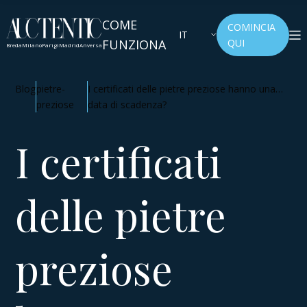
COME
COMINCIA
IT
FUNZIONA
QUI
Breda
Milano
Parigi
Madrid
Anversa
Blog
pietre-
I certificati delle pietre preziose hanno una
preziose
data di scadenza?
I certificati
delle pietre
preziose