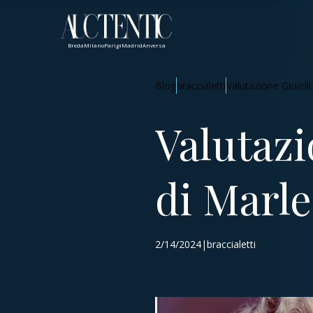
Breda
Milano
Parigi
Madrid
Anversa
Blog
braccialetti
Valutazione Gioielli
Valutazio
di Marle
2/14/2024|braccialetti