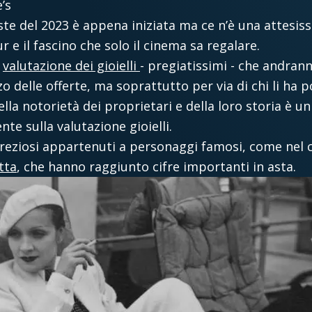
’s
ste del 2023 è appena iniziata ma ce n’è una attesissi
ur e il fascino che solo il cinema sa regalare.
e
valutazione dei gioielli
- pregiatissimi - che andran
o delle offerte, ma soprattutto per via di chi li ha p
lla notorietà dei proprietari e della loro storia è u
te sulla valutazione gioielli.
preziosi appartenuti a personaggi famosi, come nel 
tta
, che hanno raggiunto cifre importanti in asta.