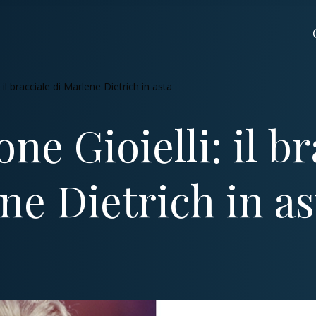
: il bracciale di Marlene Dietrich in asta
ne Gioielli: il b
ne Dietrich in as