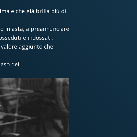
ma e che già brilla più di
no in asta, a preannunciare
osseduti e indossati.
n valore aggiunto che
caso dei