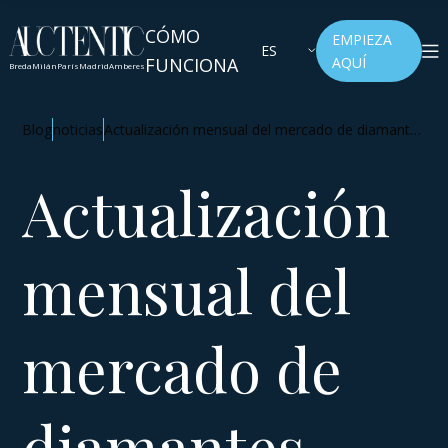
CÓMO
EMPIEZA
ES
FUNCIONA
AQUÍ
Breda
Milán
París
Madrid
Amberes
Blog
noticias
Actualización mensual del mercado de diamantes
- julio de 2025
Actualización
mensual del
mercado de
diamantes -