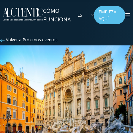
CÓMO
EMPIEZA
ES
FUNCIONA
AQUÍ
Breda
Milán
París
Madrid
Amberes
Volver a Próximos eventos