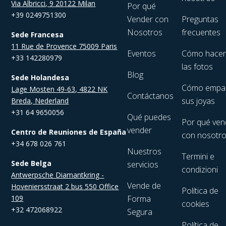
Via Albricci, 9 20122 Milan
Por qué
+39 0249751300
Vender con
Preguntas
Nosotros
frecuentes
Sede Francesa
11 Rue de Provence 75009 Paris
Eventos
Cómo hace
+33 142280979
las fotos
Blog
Sede Holandesa
Cómo empa
Lage Mosten 49-63, 4822 NK
Contáctanos
sus joyas
Breda, Nederland
+31 64 9650056
Qué puedes
Por qué ven
vender
Centro de Reuniones de España
con nosotr
+34 678 026 761
Nuestros
Termini e
Sede Belga
servicios
condizioni
Antwerpsche Diamantkring -
Vende de
Hoveniersstraat 2 bus 550 Office
Política de
109
Forma
cookies
+32 472068922
Segura
Política de