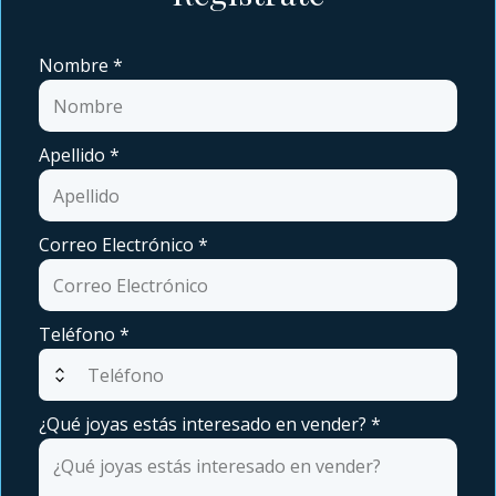
Nombre
*
Apellido
*
Correo Electrónico
*
Teléfono
*
expand_all
¿Qué joyas estás interesado en vender?
*