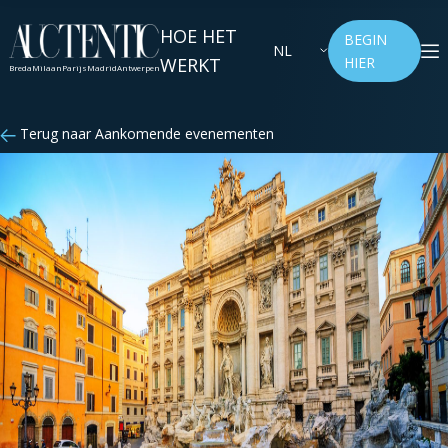
HOE HET
BEGIN
NL
WERKT
HIER
Breda
Milaan
Parijs
Madrid
Antwerpen
Terug naar Aankomende evenementen