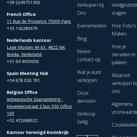
+39 0249751300
Verkopen bij
Veelgesteld
Ons
vragen
French Office
11 Rue de Provence 75009 Paris
Evenementen
Hoe Foto's
+33 142280979
Maken
Blog
Nederlands kantoor
Hoe je
Lage Mosten 49-63, 4822 NK
Neem
sieraden in 
Breda, Nederland
contact op
+31 64 9650056
pakken
Wat je kunt
Spain Meeting Hub
Waarom
verkopen
+34 678 026 761
verkopen bi
ons
Belgian Office
Onze
Antwerpsche Diamantkring -
diensten
Algemene
Hoveniersstraat 2 bus 550 Office
voorwaard
109
Verkoop
+32 472068922
Veilig
Cookiebele
Kantoor Verenigd Koninkrijk