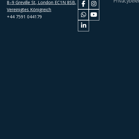
Privacybele
8–9 Greville St, London EC1N 8SB,
Vereinigtes Königreich
+44 7591 044179