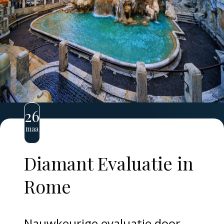
26
maa
Diamant Evaluatie in
Rome
Nauwkeurige evaluatie door