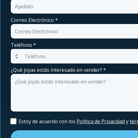
Correo Electrónico
*
Teléfono
*
expand_all
¿Qué joyas estás interesado en vender?
*
Estoy de acuerdo con los
Política de Privacidad
y
tér