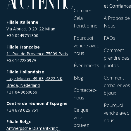
et Confianc
Comment
Cela
À Propos de
Filiale Italienne
Fonctionne
Nous
Via Albricci, 9 20122 Milan
+39 0249751300
Pourquoi
FAQs
vendre avec
Filiale Française
Comment
nous
11 Rue de Provence 75009 Paris
prendre des
+33 142280979
Événements
photos
Filiale Hollandaise
Blog
Comment
Lage Mosten 49-63, 4822 NK
emballer vos
Breda, Nederland
Contactez-
+31 64 9650056
bijoux
nous
Centre de réunion d'Espagne
Pourquoi
Ce que
+34 678 026 761
vendre avec
vous
nous
Filiale Belge
pouvez
Antwerpsche Diamantkring -