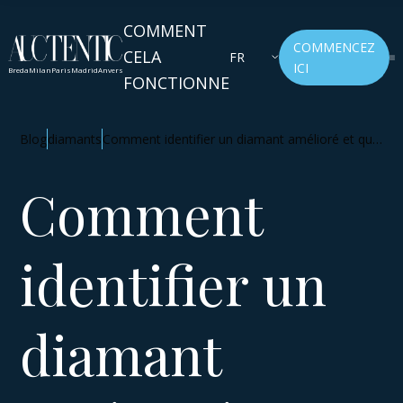
COMMENT
COMMENCEZ
CELA
FR
ICI
Breda
Milan
Paris
Madrid
Anvers
FONCTIONNE
Blog
diamants
Comment identifier un diamant amélioré et quel
impact sur son prix?
Comment
identifier un
diamant