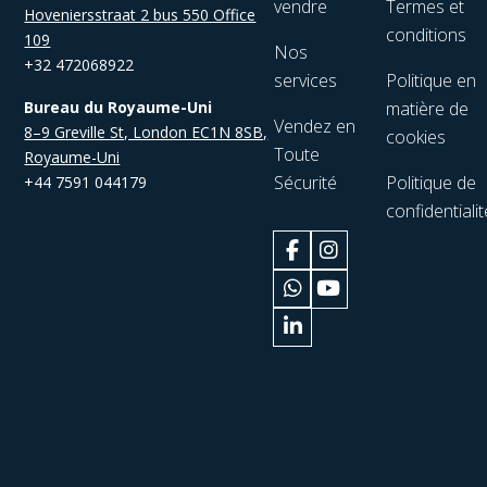
vendre
Termes et
Hoveniersstraat 2 bus 550 Office
conditions
109
Nos
+32 472068922
services
Politique en
Bureau du Royaume-Uni
matière de
Vendez en
8–9 Greville St, London EC1N 8SB,
cookies
Toute
Royaume-Uni
Sécurité
Politique de
+44 7591 044179
confidentialit