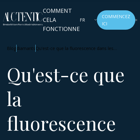
COMMENT
COMMENCEZ
CELA
FR
ICI
Breda
Milan
Paris
Madrid
Anvers
FONCTIONNE
Blog
diamants
Qu'est-ce que la fluorescence dans les
diamants?
Qu'est-ce que
la
fluorescence