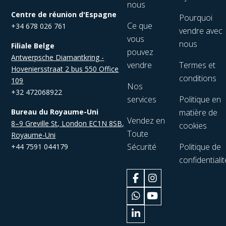
nous
Centre de réunion d'Espagne
Pourquoi
Ce que
+34 678 026 761
vendre avec
vous
nous
Filiale Belge
pouvez
Antwerpsche Diamantkring -
vendre
Termes et
Hoveniersstraat 2 bus 550 Office
conditions
109
Nos
+32 472068922
services
Politique en
Bureau du Royaume-Uni
matière de
Vendez en
8–9 Greville St, London EC1N 8SB,
cookies
Toute
Royaume-Uni
Sécurité
Politique de
+44 7591 044179
confidentialit