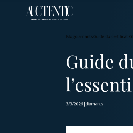
Breda
Milan
Paris
Madrid
Anvers
Blog
diamants
Guide du certificat GI
Guide du
l’essenti
3/3/2026|diamants