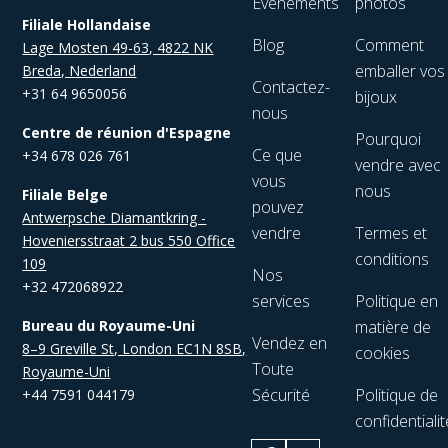
Événements
photos
Filiale Hollandaise
Blog
Comment
Lage Mosten 49-63, 4822 NK
emballer vos
Breda, Nederland
Contactez-
+31 64 9650056
bijoux
nous
Centre de réunion d'Espagne
Pourquoi
Ce que
+34 678 026 761
vendre avec
vous
nous
Filiale Belge
pouvez
Antwerpsche Diamantkring -
vendre
Termes et
Hoveniersstraat 2 bus 550 Office
conditions
109
Nos
+32 472068922
services
Politique en
Bureau du Royaume-Uni
matière de
Vendez en
8–9 Greville St, London EC1N 8SB,
cookies
Toute
Royaume-Uni
Sécurité
Politique de
+44 7591 044179
confidentialit