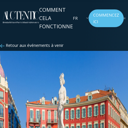
COMMENT
COMMENCEZ
CELA
FR
ICI
Breda
Milan
Paris
Madrid
Anvers
FONCTIONNE
Retour aux événements à venir