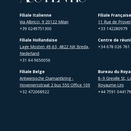
Filiale Italienne
Filiale Français
Via Albricci, 9 20122 Milan
11 Rue de Proven
+39 0249751300
+33 142280979
Filiale Hollandaise
Centre de réun
Lage Mosten 49-63, 4822 NK Breda,
+34 678 026 761
Nederland
+31 64 9650056
Filiale Belge
Bureau du Roy
Antwerpsche Diamantkring -
8–9 Greville St,
Hoveniersstraat 2 bus 550 Office 109
Royaume-Uni
+32 472068922
+44 7591 04417