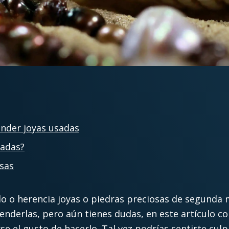
ender joyas usadas
dadas?
sas
lo o herencia joyas o piedras preciosas de segunda m
venderlas, pero aún tienes dudas, en este artículo 
se el gusto de hacerlo. Tal vez podrías sentirte cul