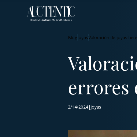
Breda
Milán
París
Madrid
Amberes
Blog
joyas
Valoración de joyas here
Valoraci
errores 
2/14/2024|joyas