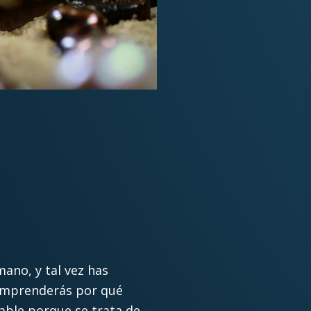
ano, y tal vez has
comprenderás por qué
pable porque se trata de