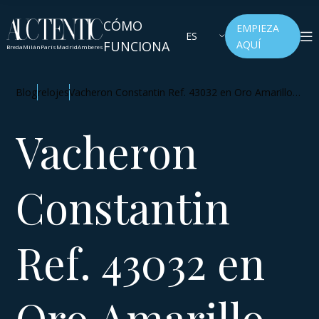
CÓMO
EMPIEZA
ES
FUNCIONA
AQUÍ
Breda
Milán
París
Madrid
Amberes
Blog
relojes
Vacheron Constantin Ref. 43032 en Oro Amarillo –
Una rara obra maestra de calendario perpetuo
Vacheron
Constantin
Ref. 43032 en
Oro Amarillo –