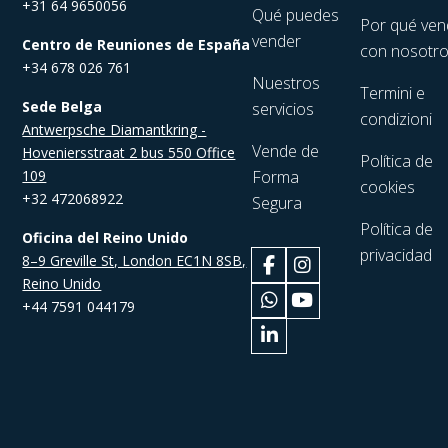
+31 64 9650056
Qué puedes
Por qué ven
vender
Centro de Reuniones de España
con nosotr
+34 678 026 761
Nuestros
Termini e
Sede Belga
servicios
condizioni
Antwerpsche Diamantkring -
Vende de
Hoveniersstraat 2 bus 550 Office
Política de
109
Forma
cookies
+32 472068922
Segura
Política de
Oficina del Reino Unido
privacidad
8–9 Greville St, London EC1N 8SB,
Reino Unido
+44 7591 044179