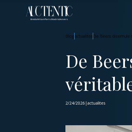
Breda
Milan
Paris
Madrid
Anvers
Blog
actualites
De Beers dissimule-t
De Beers
véritabl
2/24/2026|actualites