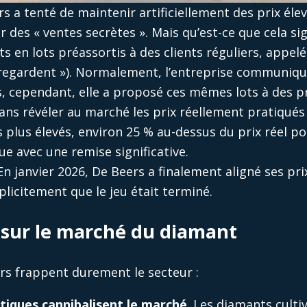
s a tenté de maintenir artificiellement des prix él
r des « ventes secrètes ». Mais qu’est-ce que cela sig
 en lots préassortis à des clients réguliers, appelé
i regardent »). Normalement, l’entreprise communiq
is, cependant, elle a proposé ces mêmes lots à des pr
ans révéler au marché les prix réellement pratiqués ;
ls plus élevés, environ 25 % au-dessus du prix réel p
e avec une remise significative.
 En janvier 2026, De Beers a finalement aligné ses prix 
licitement que le jeu était terminé.
l sur le marché du diamant
eurs frappent durement le secteur :
tiques cannibalisent le marché
. Les diamants culti