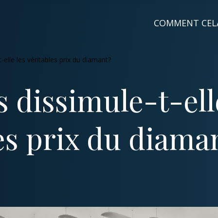
COMMENT CEL
-elle les véritables prix du diamant?
 dissimule-t-ell
es prix du diama