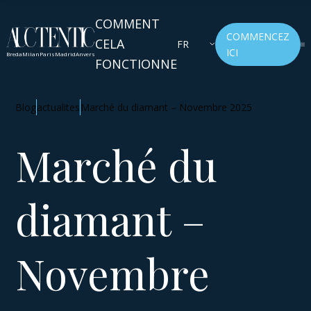
COMMENT
COMMENCEZ
CELA
FR
ICI
Breda
Milan
Paris
Madrid
Anvers
FONCTIONNE
Blog
actualites
Marché du diamant – Novembre 2025
Marché du
diamant –
Novembre