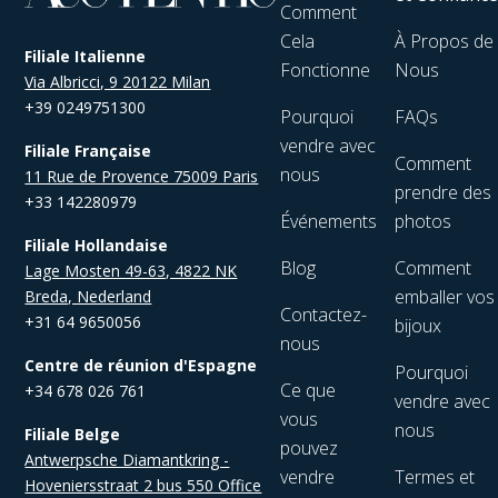
Comment
Cela
À Propos de
Filiale Italienne
Fonctionne
Nous
Via Albricci, 9 20122 Milan
+39 0249751300
Pourquoi
FAQs
vendre avec
Filiale Française
Comment
nous
11 Rue de Provence 75009 Paris
prendre des
+33 142280979
Événements
photos
Filiale Hollandaise
Blog
Comment
Lage Mosten 49-63, 4822 NK
emballer vos
Breda, Nederland
Contactez-
+31 64 9650056
bijoux
nous
Centre de réunion d'Espagne
Pourquoi
Ce que
+34 678 026 761
vendre avec
vous
nous
Filiale Belge
pouvez
Antwerpsche Diamantkring -
vendre
Termes et
Hoveniersstraat 2 bus 550 Office