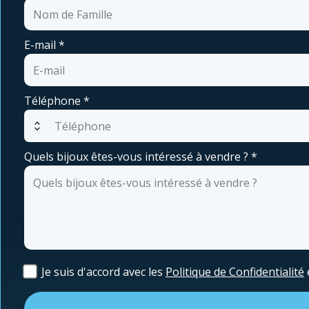
E-mail
*
Téléphone
*
expand_all
Quels bijoux êtes-vous intéressé à vendre ?
*
Je suis d'accord avec les
Politique de Confidentialité