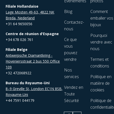
Événements
photos
Filiale Hollandaise
Blog
Comment
Lage Mosten 49-63, 4822 NK
emballer vos
Breda, Nederland
Contactez-
+31 64 9650056
bijoux
nous
Centre de réunion d'Espagne
Pourquoi
Ce que
+34 678 026 761
vendre avec
vous
nous
Filiale Belge
pouvez
Antwerpsche Diamantkring -
vendre
Termes et
Hoveniersstraat 2 bus 550 Office
conditions
109
Nos
+32 472068922
services
Politique en
Bureau du Royaume-Uni
matière de
Vendez en
8–9 Greville St, London EC1N 8SB,
cookies
Toute
Royaume-Uni
Sécurité
Politique de
+44 7591 044179
confidentialit