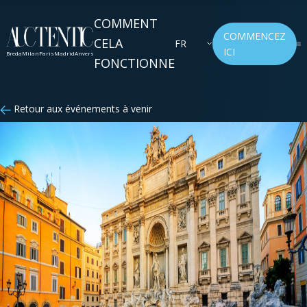
COMMENT
COMMENCEZ
CELA
FR
ICI
Breda
Milan
Paris
Madrid
Anvers
FONCTIONNE
Retour aux événements à venir