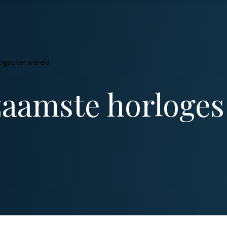
oges ter wereld
aamste horloges