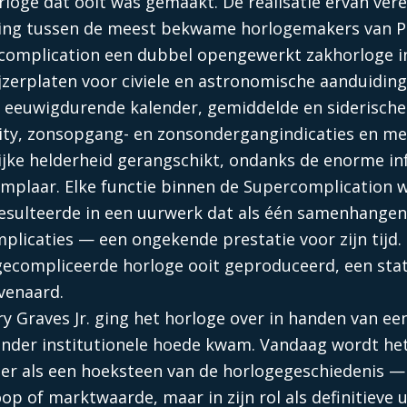
oge dat ooit was gemaakt. De realisatie ervan verei
ng tussen de meest bekwame horlogemakers van Pa
ercomplication een dubbel opengewerkt zakhorloge i
jzerplaten voor civiele en astronomische aanduidin
eeuwigdurende kalender, gemiddelde en siderische 
ty, zonsopgang- en zonsondergangindicaties en me
jke helderheid gerangschikt, ondanks de enorme in
emplaar. Elke functie binnen de Supercomplication w
esulteerde in een uurwerk dat als één samenhangen
mplicaties — een ongekende prestatie voor zijn tijd
gecompliceerde horloge ooit geproduceerd, een statu
venaard.
ry Graves Jr. ging het horloge over in handen van ee
onder institutionele hoede kwam. Vandaag wordt he
er als een hoeksteen van de horlogegeschiedenis —
oop of marktwaarde, maar in zijn rol als definitieve