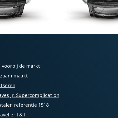
 voorbij de markt
ldzaam maakt
otseren
aves Jr. Supercomplication
stalen referentie 1518
veller I & II