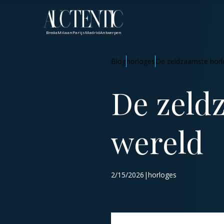
Breda
Milaan
Parijs
Madrid
Antwerpen
Blog
horloges
De zeldzaamste horl
De zeldz
wereld
2/15/2026|horloges