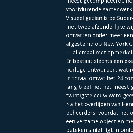
meest gecompliceerde horl
voortdurende samenwerki
Visueel gezien is de Sup
met twee afzonderlijke wi
omvatten onder meer een 
afgestemd op New York Ci
— allemaal met opmerkeli
Er bestaat slechts één ex
horloge ontworpen, wat r
In totaal omvat het 24 co
lang bleef het het meest 
twintigste eeuw werd geë
Na het overlijden van Hen
beheerders, voordat het 
een verzamelobject en me
betekenis niet ligt in oml