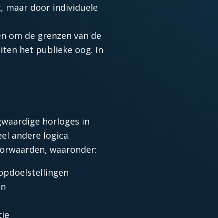
, maar door individuele
pen om de grenzen van de
ten het publieke oog. In
.
gwaardige horloges in
l andere logica.
voorwaarden, waaronder:
opdoelstellingen
jn
tie