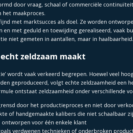
rmd door vraag, schaal of commerciële continuïteit
n het maakproces.
rfijnd met marktsucces als doel. Ze worden ontwor
 en met geduld en toewijding gerealiseerd, vaak bui
ie niet gemeten in aantallen, maar in haalbaarheid
 echt zeldzaam maakt
tie’ wordt vaak verkeerd begrepen. Hoewel veel hoo
n geproduceerd, volgt echte zeldzaamheid een hee
ormule ontstaat zeldzaamheid onder verschillende 
grensd door het productieproces en niet door verko
te of handgemaakte kalibers die niet schaalbaar zi
ontworpen voor één enkele klant
 zoals verdwenen technieken of onderbroken produc