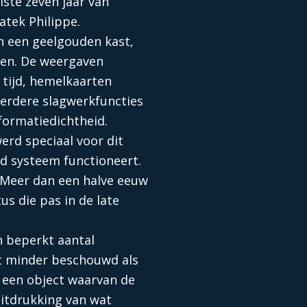
ste zeven jaar van
tek Philippe.
n een geelgouden kast,
gen. De weergaven
tijd, hemelkaarten
erdere slagwerkfuncties
formatiedichtheid.
erd speciaal voor dit
d systeem functioneert.
. Meer dan een halve eeuw
s die pas in de late
n beperkt aantal
t minder beschouwd als
 een object waarvan de
 uitdrukking van wat