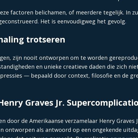
ze factoren belichamen, of meerdere tegelijk. In zul
 geconstrueerd. Het is eenvoudigweg het gevolg.
haling trotseren
lgen, zijn nooit ontworpen om te worden gereproduc
standigheden en unieke creatieve daden die zich nie
 expressies — bepaald door context, filosofie en de g
 Henry Graves Jr. Supercomplicati
en door de Amerikaanse verzamelaar Henry Graves Jr
n ontworpen als antwoord op een ongekende uitdag