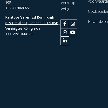
voorwaard
109
Verkoop
+32 472068922
Veilig
Cookiebele
Kantoor Verenigd Koninkrijk
Privacybele
8–9 Greville St, London EC1N 8SB,
Vereinigtes Königreich
+44 7591 044179