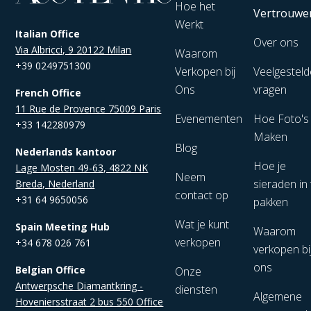
Hoe het
Vertrouwe
Werkt
Italian Office
Over ons
Via Albricci, 9 20122 Milan
Waarom
+39 0249751300
Verkopen bij
Veelgesteld
Ons
vragen
French Office
11 Rue de Provence 75009 Paris
Evenementen
Hoe Foto's
+33 142280979
Maken
Blog
Nederlands kantoor
Hoe je
Lage Mosten 49-63, 4822 NK
Neem
sieraden in 
Breda, Nederland
contact op
+31 64 9650056
pakken
Wat je kunt
Spain Meeting Hub
Waarom
verkopen
+34 678 026 761
verkopen bi
ons
Belgian Office
Onze
Antwerpsche Diamantkring -
diensten
Algemene
Hoveniersstraat 2 bus 550 Office