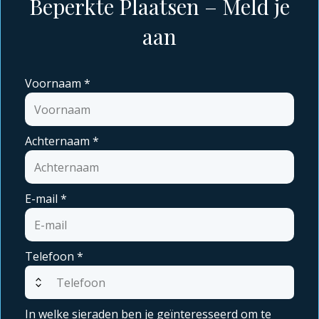
Beperkte Plaatsen – Meld je
aan
Voornaam
*
Achternaam
*
E-mail
*
Telefoon
*
expand_all
In welke sieraden ben je geïnteresseerd om te