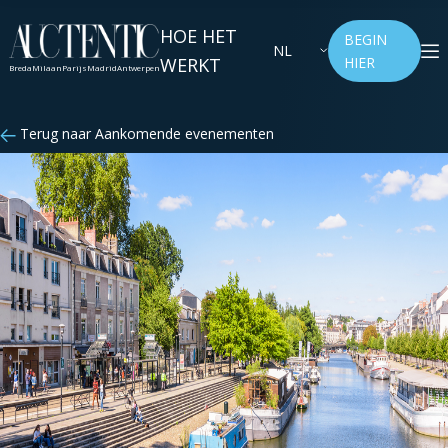
HOE HET
BEGIN
NL
WERKT
HIER
Breda
Milaan
Parijs
Madrid
Antwerpen
Terug naar Aankomende evenementen