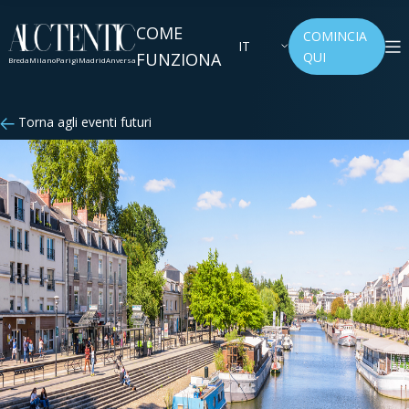
COME
COMINCIA
IT
FUNZIONA
QUI
Breda
Milano
Parigi
Madrid
Anversa
Torna agli eventi futuri