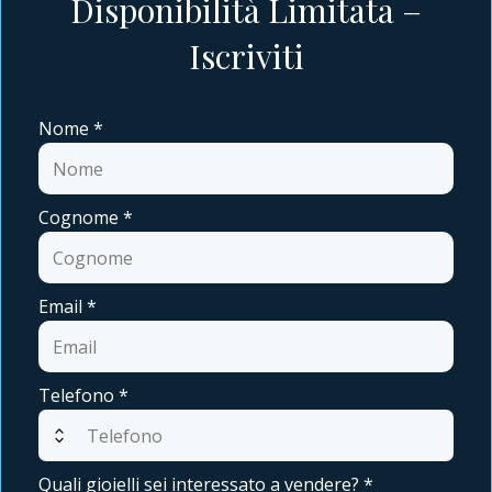
Disponibilità Limitata –
Iscriviti
Nome
*
Cognome
*
Email
*
Telefono
*
expand_all
Quali gioielli sei interessato a vendere?
*