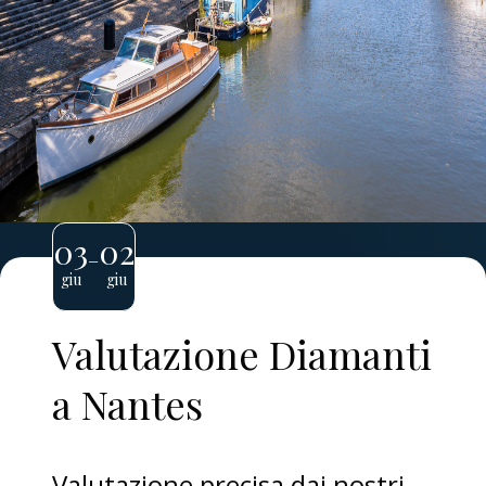
03
02
–
giu
giu
Valutazione Diamanti
a Nantes
Valutazione precisa dai nostri