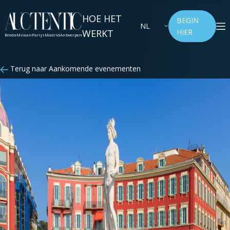
HOE HET
BEGIN
NL
WERKT
HIER
Breda
Milaan
Parijs
Madrid
Antwerpen
Terug naar Aankomende evenementen