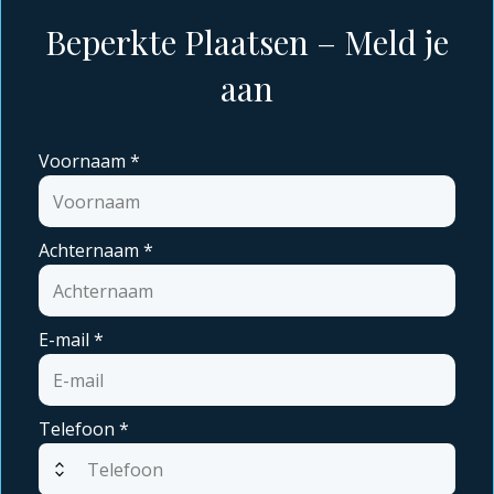
Beperkte Plaatsen – Meld je
aan
Voornaam
*
Achternaam
*
E-mail
*
Telefoon
*
expand_all