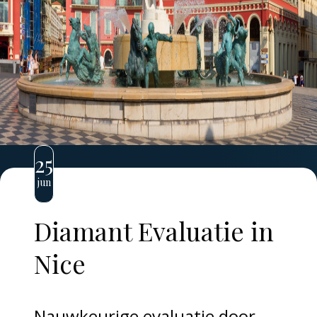
25
jun
Diamant Evaluatie in
Nice
Nauwkeurige evaluatie door