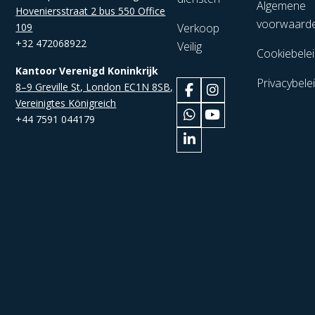
Algemene
Hoveniersstraat 2 bus 550 Office
voorwaard
109
Verkoop
+32 472068922
Veilig
Cookiebele
Kantoor Verenigd Koninkrijk
Privacybele
8–9 Greville St, London EC1N 8SB,
Vereinigtes Königreich
+44 7591 044179