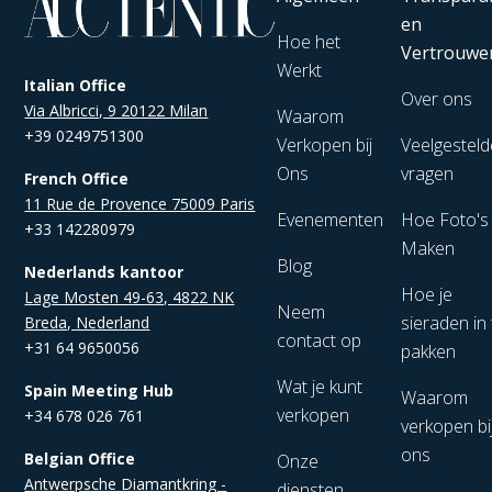
en
Hoe het
Vertrouwe
Werkt
Italian Office
Over ons
Via Albricci, 9 20122 Milan
Waarom
+39 0249751300
Verkopen bij
Veelgesteld
Ons
vragen
French Office
11 Rue de Provence 75009 Paris
Evenementen
Hoe Foto's
+33 142280979
Maken
Blog
Nederlands kantoor
Hoe je
Lage Mosten 49-63, 4822 NK
Neem
sieraden in 
Breda, Nederland
contact op
+31 64 9650056
pakken
Wat je kunt
Spain Meeting Hub
Waarom
verkopen
+34 678 026 761
verkopen bi
ons
Belgian Office
Onze
Antwerpsche Diamantkring -
diensten