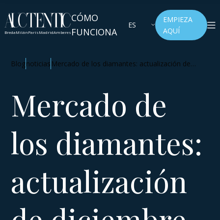
CÓMO
EMPIEZA
ES
FUNCIONA
AQUÍ
Breda
Milán
París
Madrid
Amberes
Blog
noticias
Mercado de los diamantes: actualización de
diciembre de 2025
Mercado de
los diamantes:
actualización
de diciembre