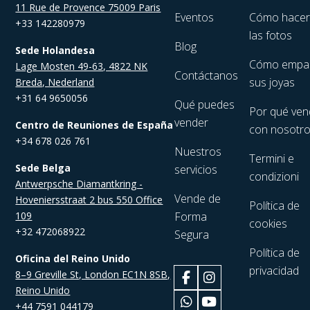
11 Rue de Provence 75009 Paris
Eventos
Cómo hace
+33 142280979
las fotos
Blog
Sede Holandesa
Cómo empa
Lage Mosten 49-63, 4822 NK
Contáctanos
sus joyas
Breda, Nederland
+31 64 9650056
Qué puedes
Por qué ven
vender
Centro de Reuniones de España
con nosotr
+34 678 026 761
Nuestros
Termini e
Sede Belga
servicios
condizioni
Antwerpsche Diamantkring -
Vende de
Hoveniersstraat 2 bus 550 Office
Política de
109
Forma
cookies
+32 472068922
Segura
Política de
Oficina del Reino Unido
privacidad
8–9 Greville St, London EC1N 8SB,
Reino Unido
+44 7591 044179