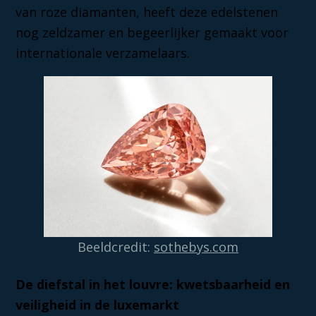
van roze diamanten, heeft deze edelstenen
nog zeldzamer en begeerlijker gemaakt voor
internationale verzamelaars.
Beeldcredit:
sothebys.com
De diefstal in het louvre: kwetsbaarheid en
veiligheid in de luxemarkt