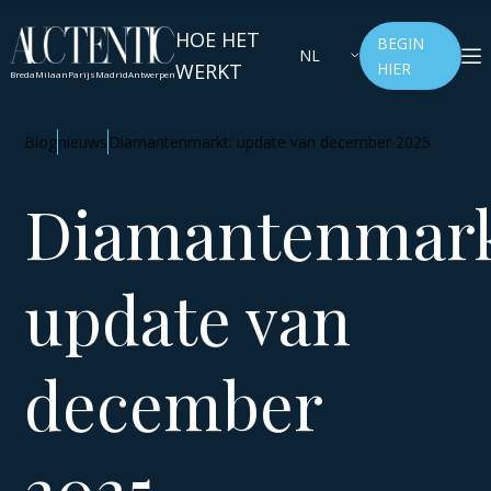
HOE HET
BEGIN
NL
WERKT
HIER
Breda
Milaan
Parijs
Madrid
Antwerpen
Blog
nieuws
Diamantenmarkt: update van december 2025
Diamantenmark
update van
december
2025