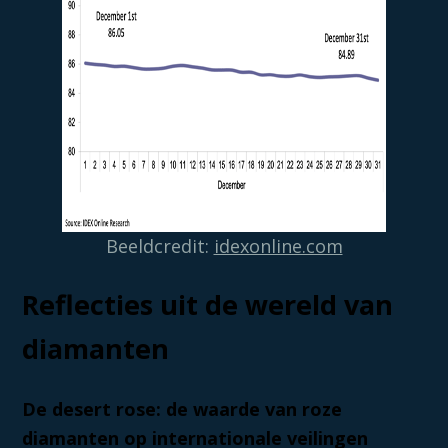
Beeldcredit:
idexonline.com
Reflecties uit de wereld van
diamanten
De desert rose: de waarde van roze
diamanten op internationale veilingen