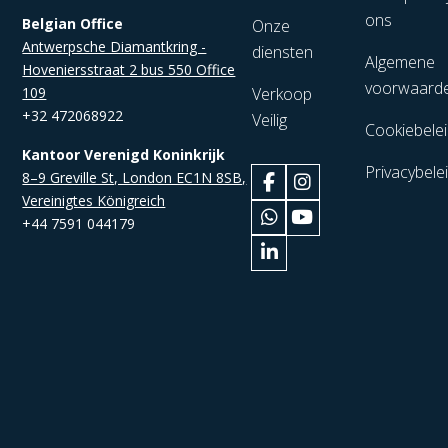
ons
Belgian Office
Onze
Antwerpsche Diamantkring -
diensten
Algemene
Hoveniersstraat 2 bus 550 Office
voorwaard
109
Verkoop
+32 472068922
Veilig
Cookiebele
Kantoor Verenigd Koninkrijk
Privacybele
8–9 Greville St, London EC1N 8SB,
Vereinigtes Königreich
+44 7591 044179