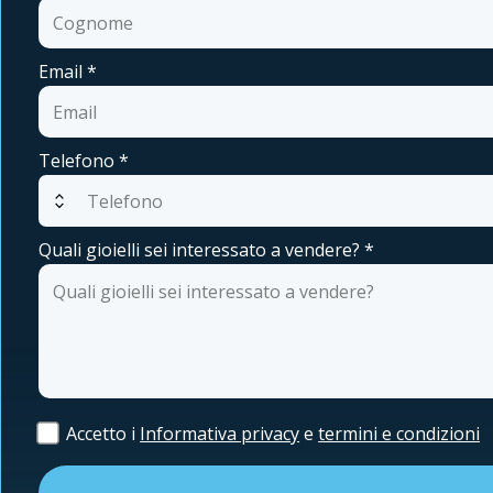
Email
*
Telefono
*
expand_all
Quali gioielli sei interessato a vendere?
*
Accetto i
Informativa privacy
e
termini e condizioni