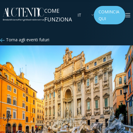
COME
COMINCIA
IT
FUNZIONA
QUI
Breda
Milano
Parigi
Madrid
Anversa
Torna agli eventi futuri