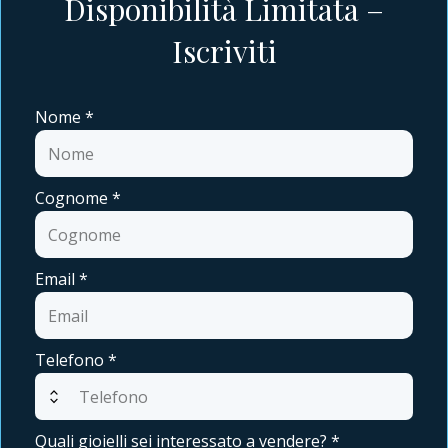
Disponibilità Limitata –
Iscriviti
Nome
*
Cognome
*
Email
*
Telefono
*
expand_all
Quali gioielli sei interessato a vendere?
*